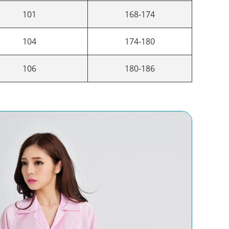
101
168-174
104
174-180
106
180-186