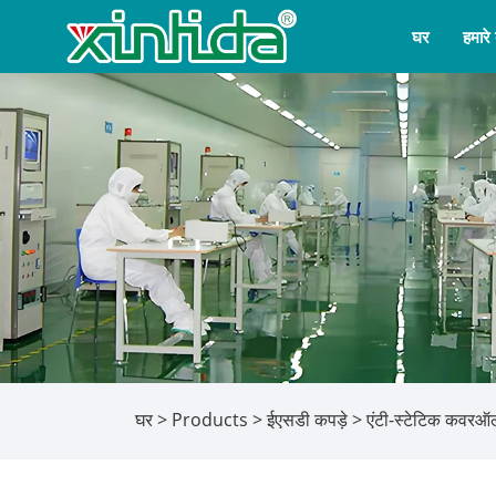
घर
हमारे ब
घर
>
Products
>
ईएसडी कपड़े
> एंटी-स्टेटिक कवरऑ