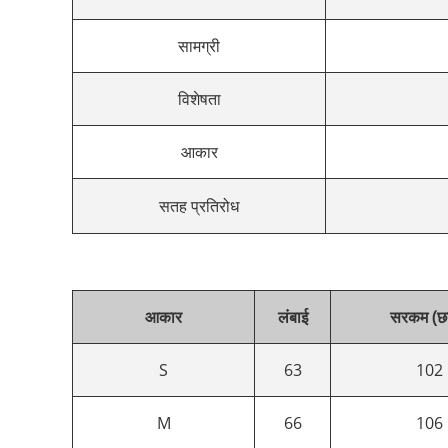
सामग्री
विशेषता
आकार
सतह प्रतिरोध
आकार
लंबाई
सरकम (छा
S
63
102
M
66
106