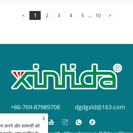
<
1
2
3
4
5
...
10
>
+86-769-87989708
dgdgxld@163.com
X
ेषण करने और सामग्री को