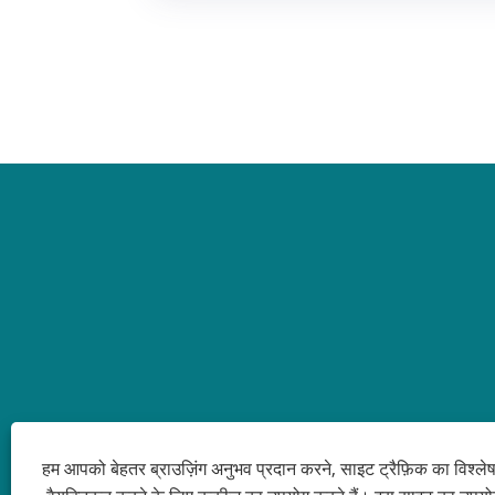
हम आपको बेहतर ब्राउज़िंग अनुभव प्रदान करने, साइट ट्रैफ़िक का विश्ल