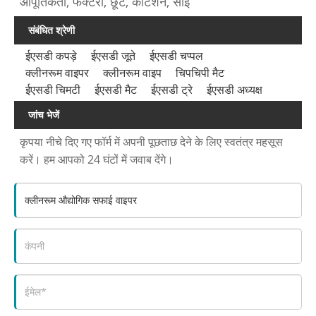
आपूर्तिकर्ता, फैक्टरी, छूट, कोटेशन, सीई
संबंधित श्रेणी
ईएसडी कपड़े
ईएसडी जूते
ईएसडी चप्पल
क्लीनरूम वाइपर
क्लीनरूम वाइप
चिपचिपी मैट
ईएसडी चिमटी
ईएसडी मैट
ईएसडी ट्रे
ईएसडी अध्यक्ष
जांच भेजें
कृपया नीचे दिए गए फॉर्म में अपनी पूछताछ देने के लिए स्वतंत्र महसूस
करें। हम आपको 24 घंटों में जवाब देंगे।