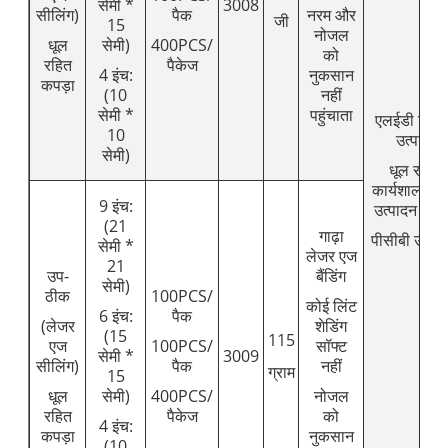
सेमी *
3008
सीलिंग)
पैक
नरम और
जी
15
नोजल
धूल
सेमी)
400PCS/
को
रहित
पैकेज
4 इंच:
नुकसान
कपड़ा
(10
नहीं
सेमी *
पहुंचाता
एलईडी डिस्प्
10
उत्पाद,
सेमी)
धूल रहित
कार्यशालाएँ 
9 इंच:
उत्पादन लाइने
(21
गाढ़ा
पीसीबी उत्पा
सेमी *
लेजर एज
21
उप-
बैंडिंग
सेमी)
ठीक
100PCS/
कोई लिंट
6 इंच:
पैक
(लेजर
शेडिंग
(15
115
एज
100PCS/
सॉफ्ट
सेमी *
3009
सीलिंग)
पैक
नहीं
ग्राम
15
धूल
सेमी)
400PCS/
नोजल
रहित
पैकेज
को
4 इंच:
कपड़ा
नुकसान
(10