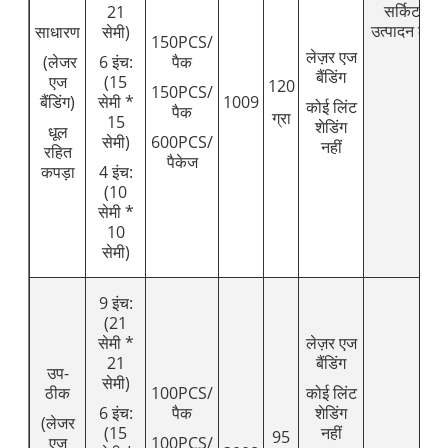
सर्किट बोर्ड
21
उत्पादन लाइ
साधारण
सेमी)
150PCS/
लेज़र एज
(लेजर
6 इंच:
पैक
बैंडिंग
एज
(15
120
150PCS/
बैंडिंग)
सेमी *
1009
कोई लिंट
पैक
ग्रा
15
शेडिंग
धूल
सेमी)
600PCS/
नहीं
रहित
पैकेज
कपड़ा
4 इंच:
(10
सेमी *
10
सेमी)
9 इंच:
(21
सेमी *
लेज़र एज
21
बैंडिंग
उप-
सेमी)
ठीक
100PCS/
कोई लिंट
6 इंच:
पैक
शेडिंग
(लेजर
(15
नहीं
95
एज
100PCS/