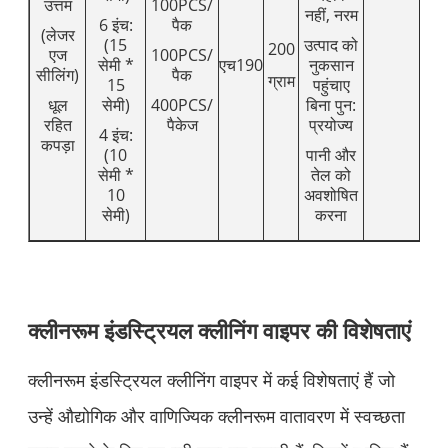
उत्तम
100PCS/
नहीं, नरम
6 इंच:
पैक
(लेजर
(15
उत्पाद को
200
एज
100PCS/
सेमी *
एच190
नुकसान
सीलिंग)
पैक
ग्राम
15
पहुंचाए
धूल
सेमी)
400PCS/
बिना पुन:
रहित
पैकेज
प्रयोज्य
4 इंच:
कपड़ा
(10
पानी और
सेमी *
तेल को
10
अवशोषित
सेमी)
करना
क्लीनरूम इंडस्ट्रियल क्लीनिंग वाइपर की विशेषताएं
क्लीनरूम इंडस्ट्रियल क्लीनिंग वाइपर में कई विशेषताएं हैं जो
उन्हें औद्योगिक और वाणिज्यिक क्लीनरूम वातावरण में स्वच्छता