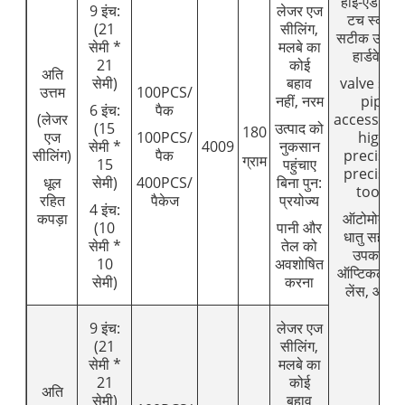
हाई-एंड ग्ला
9 इंच:
लेजर एज
टच स्क्रीन
(21
सीलिंग,
सटीक उपक
सेमी *
मलबे का
हार्डवेयर,
21
कोई
अति
सेमी)
बहाव
valve stee
उत्तम
100PCS/
नहीं, नरम
pipe
6 इंच:
पैक
(लेजर
accessorie
(15
उत्पाद को
180
एज
100PCS/
high-
सेमी *
4009
नुकसान
सीलिंग)
पैक
precisio
ग्राम
15
पहुंचाए
precisio
धूल
सेमी)
400PCS/
बिना पुन:
tools,
रहित
पैकेज
प्रयोज्य
4 इंच:
कपड़ा
ऑटोमोबाइल
(10
पानी और
धातु सहाय
सेमी *
तेल को
उपकरण,
10
अवशोषित
ऑप्टिकल लें
सेमी)
करना
लेंस, आदि
9 इंच:
लेजर एज
(21
सीलिंग,
सेमी *
मलबे का
21
कोई
अति
सेमी)
बहाव