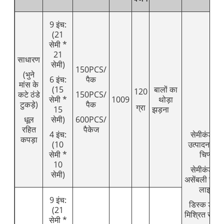
9 इंच:
(21
सेमी *
21
साधारण
सेमी)
150PCS/
(भुने
6 इंच:
पैक
मांस के
(15
बालों का
120
कटे ठंडे
150PCS/
सेमी *
1009
थोड़ा
टुकड़े)
पैक
ग्रा
15
झड़ना
धूल
सेमी)
600PCS/
रहित
पैकेज
4 इंच:
सेमीकंडक्ट
कपड़ा
(10
उत्पादन लाइ
सेमी *
चिप्स,
10
सेमीकंडक्ट
सेमी)
असेंबली उत्प
लाइन,
9 इंच:
डिस्क ड्राइ
(21
मिश्रित सामग्
सेमी *