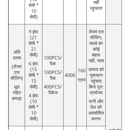
नहीं
सेमी *
पहुंचाता
10
सेमी)
9 इंच:
लेजर एज
(21
सीलिंग,
सेमी *
मलबे का
21
कोई
अति
सेमी)
बहाव
उत्तम
100PCS/
नहीं, नरम
6 इंच:
पैक
(लेजर
(15
उत्पाद को
160
एज
100PCS/
सेमी *
4008
नुकसान
सीलिंग)
पैक
ग्राम
15
पहुंचाए
धूल
सेमी)
400PCS/
बिना पुन:
रहित
पैकेज
प्रयोज्य
4 इंच:
कपड़ा
(10
पानी और
सेमी *
तेल को
10
अवशोषित
सेमी)
करना