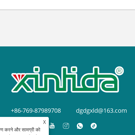
+86-769-87989708
dgdgxld@163.com
X
ेषण करने और सामग्री को