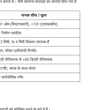
करता है। नीचे सामान्य मापदंडों का सारांश दिया गया है
मानक सीमा / मूल्य
0⁹ ओम (विघटनकारी), <10⁶ (प्रवाहकीय)
 निर्माण पसंदीदा
 3 मिमी, या 4 मिमी विकल्प उपलब्ध हैं
थिर, फीका प्रतिरोधी पिगमेंट
्री सेल्सियस से +80 डिग्री सेल्सियस
िटर्जेंट, शराब के साथ संगत
 सार्वभौमिक स्नैप
ों को संरेखित करने के बारे में है।