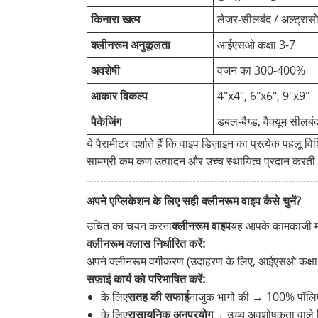
किनारा खत्म
लेजर-सीलबंद / अल्ट्रा
क्लीनरूम अनुकूलता
आईएसओ कक्षा 3-7
अवशेषी
वजन का 300-400%
आकार विकल्प
4"x4", 6"x6", 9"x9"
पैकेजिंग
डबल-बैग्ड, वैक्यूम सीलबं
ये पैरामीटर दर्शाते हैं कि वाइप डिज़ाइन का प्रत्येक पहलू
सामग्री कम कण उत्पादन और उच्च स्थायित्व प्रदान करती
अपने एप्लिकेशन के लिए सही क्लीनरूम वाइप कैसे चुनें?
उचित का चयन करना
क्लीनरूम वाइप
यह आपके कामकाजी माह
क्लीनरूम क्लास निर्धारित करें:
अपने क्लीनरूम वर्गीकरण (उदाहरण के लिए, आईएसओ कक्षा 5
सफ़ाई कार्य को परिभाषित करें:
के लिए
सतह की सफाई
नाजुक भागों की → 100% पॉलिए
के लिए
रासायनिक अनुप्रयोग
→ उच्च अवशोषकता वाले म