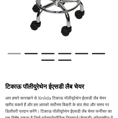
टिकाऊ पॉलीयुरेथेन ईएसडी लैब चेयर
आप हमारे कारखाने से Xinlida टिकाऊ पॉलीयूरेथेन ईएसडी लैब चेयर
खरीद सकते हैं और हम आपको सर्वोत्तम बिक्री के बाद सेवा और समय पर
डिलीवरी प्रदान करेंगे। टिकाऊ पॉलीयूरेथेन ईएसडी लैब चेयर फर्नीचर का
एक विशेष टुकड़ा है जिसे इलेक्ट्रोस्टैटिक डिस्चार्ज (ईएसडी)-संवेदनशील में