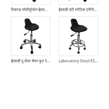
टिकाऊ पॉलीयुरेथेन ईएसडी लैब चेयर
ईएसडी एंटी स्टेटिक एर्गोनोमिक लैब चेयर
ईएसडी पु लेदर चेयर फुट रेस्ट
Laboratory Stool ESD Chair